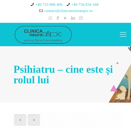
+40 733 906 406
+40 756 034 168
contact@clinicaneuroatipic.ro
Psihiatru – cine este și
rolul lui