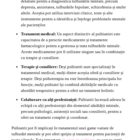
detaliate pentru a diagnostica tulburările mintale, precum
depresia, anxietatea, tulburările bipolare, schizofrenia și multe
altele. Aceștia pot utiliza interviuri clinice, teste și alte
instrumente pentru a identifica și înțelege problemele mentale
ale pacienților.
Tratament medical:
Un aspect distinctiv al psihiatriei este
capacitatea de a prescrie medicamente și tratamente
farmacologice pentru a gestiona și trata tulburările mintale.
Aceste medicamente pot fi utilizate singure sau în combinație
cu terapie și consiliere.
Terapie și consiliere:
Deși psihiatrii sunt specializați în
tratamentul medical, mulți dintre aceștia oferă și consiliere și
terapie. Deși psihoterapia nu este întotdeauna principala lor
funcție, mulți psihiatri își combină abilitățile medicale cu
abordări terapeutice pentru a oferi un tratament holistic.
Colaborare cu alți profesioniști:
Psihiatrii lucrează adesea în
echipă cu alți profesioniști din domeniul sănătății mintale,
precum psihologii, asistenții sociali sau consilierii, pentru a
oferi un tratament complet și coordonat.
Psihiatrii pot fi implicați în tratamentul unei game variate de
tulburări mentale și pot oferi sprijin și tratament pentru pacienții de
toate vârstele. Este important
să cauți un psihiatru
cu care te simți