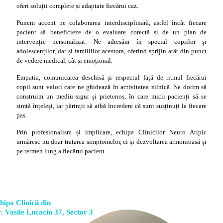
oferi soluții complete și adaptate fiecărui caz.
Punem accent pe colaborarea interdisciplinară, astfel încât fiecare
pacient să beneficieze de o evaluare corectă și de un plan de
intervenție personalizat. Ne adresăm în special copiilor și
adolescenților, dar și familiilor acestora, oferind sprijin atât din punct
de vedere medical, cât și emoțional.
Empatia, comunicarea deschisă și respectul față de ritmul fiecărui
copil sunt valori care ne ghidează în activitatea zilnică. Ne dorim să
construim un mediu sigur și prietenos, în care micii pacienți să se
simtă înțeleși, iar părinții să aibă încredere că sunt susținuți la fiecare
pas.
Prin profesionalism și implicare, echipa Clinicilor Neuro Atipic
urmăresc nu doar tratarea simptomelor, ci și dezvoltarea armonioasă și
pe termen lung a fiecărui pacient.
hipa Clinicii din
r. Vasile Lucaciu 37, Sector 3