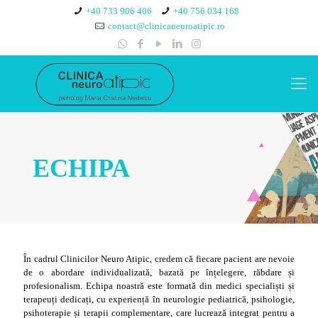
+40 733 906 406
+40 756 034 168
contact@clinicaneuroatipic.ro
ECHIPA
În cadrul Clinicilor Neuro Atipic, credem că fiecare pacient are nevoie
de o abordare individualizată, bazată pe înțelegere, răbdare și
profesionalism. Echipa noastră este formată din medici specialiști și
terapeuți dedicați, cu experiență în neurologie pediatrică, psihologie,
psihoterapie și terapii complementare, care lucrează integrat pentru a