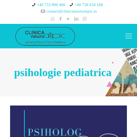
+40 733 906 406
+40 756 034 168
contact@clinicaneuroatipic.ro
psihologie pediatrica