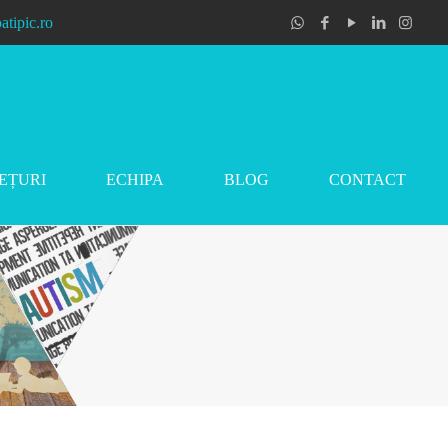
atipic.ro
EȚURI
ECHIPA
BLOG
CONTACT