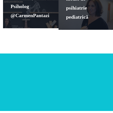
Psiholog
psihiatrie
@CarmenPantazi
pediatrică