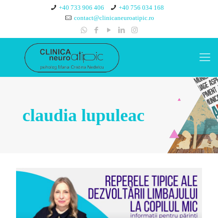
+40 733 906 406
+40 756 034 168
contact@clinicaneuroatipic.ro
claudia lupuleac