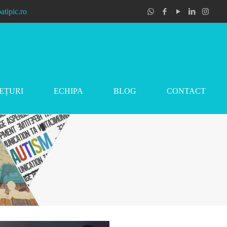
atipic.ro
EȚURI
ECHIPA
BLOG
CONTACT
Dr. Maria