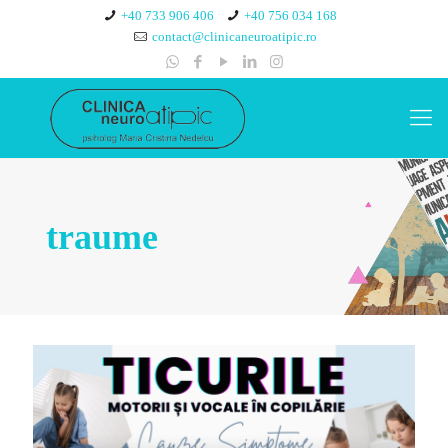
+40 733 906 406
+40 756 034 168
contact@clinicaneuroatipic.ro
traume