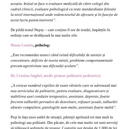
aceștia. Inițial se face o evaluare medicală de către colegii din
cadrul clinicii, evaluare psihologică cu teste standardizate folosite
la nivel internațional unde vedem nivelul de afectare și în funcție de
acest lucru putem interveni”.
De pildă testul Nepsy – care conține 6 ore de testări, împărțile în
sedințe care se desfășoară în mai multe zile.
Diana Camila
, psiholog:
„Este recomandat atunci când există dificultăți de atenție și
concentrare, deficite de teoria minții, probleme comportamentale
precum agresivitate sau dificutăți școlare”.
Dr. Cristina Anghel, medic primar psihiatrie pediatrică
:
„A crescut numărul copiilor de toate vârstele care se adresează mai
nou serviciului de psihiatrie, pentru evaluare, diagnosticare și
stabilirea unei conduite terapeutice, anxietate, depresie, foarte
frecvent tulburări pervazive de dezvoltare, refuzuri școale, tulburări
obsesiv compulsive, patologiile sunt multe, anxietate foarte multă”.
Puși în fața unor astfel de situații, părinții apelează tot mai mult la
psihologi sau psihiatri. Din păcate, de cele mai multe ori sunt nevoiți
să plătească ședințele de terapie. Costurile pot depăși de 1.000 de lei