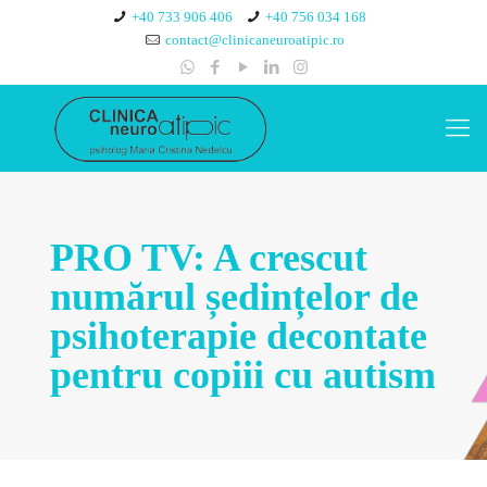
+40 733 906 406
+40 756 034 168
contact@clinicaneuroatipic.ro
PRO TV: A crescut
numărul ședințelor de
psihoterapie decontate
pentru copiii cu autism