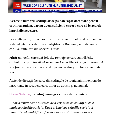
A crescut numărul ședințelor de psihoterapie decontate pentru
copiii cu autism, dar nu avem suficienți experți care să le acorde
îngrijirile necesare.
Pe de altă parte, tot mai mulți copii care au dificultăți de comunicare
și de adaptare cer sfatul specialiștilor. În România, zeci de mii de
copii au tulburări din spectrul autist.
Printr-un joc în care sunt folosite pernuțe pe care sunt diferite
simboluri, copiii învață să recunoască emoțiile, să le gestioneze și să
reacționeze corect atunci când o persoana din jurul lor are anumite
stări.
Astfel de discuții fac parte din ședințele de teoria minții, extrem de
importante în recuperarea copiilor au autism și nu numai.
Crina Nedelcu
, psiholog, manager clinică de psihiatrie:
„Teoria minții este abilitatea de a empatiza cu ceilalți și de a
înțelege relațiile sociale. Dacă el înțelege relațiile sociale și
intențiile celorlalți, îi va fi mult mai ușor să interacționeze cu