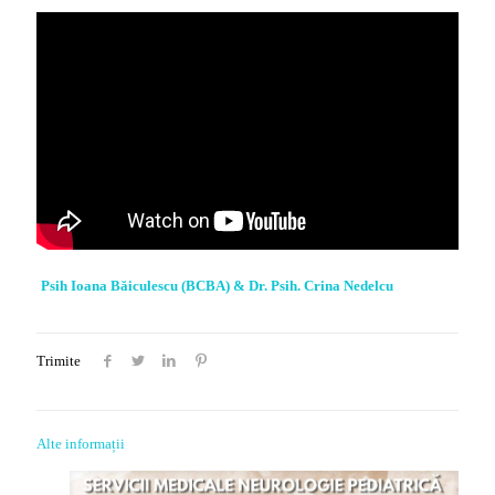
Psih Ioana Băiculescu (
BCBA
) & Dr. Psih. Crina Nedelcu
Trimite
Alte informații