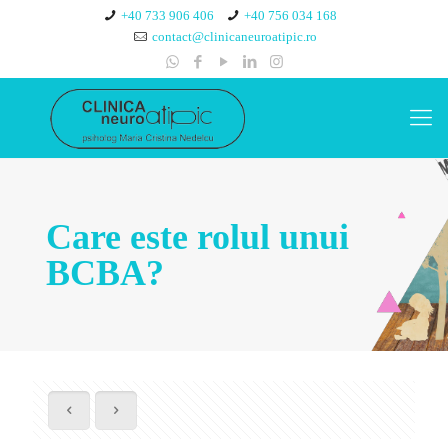
+40 733 906 406
+40 756 034 168
contact@clinicaneuroatipic.ro
Care este rolul unui
BCBA?