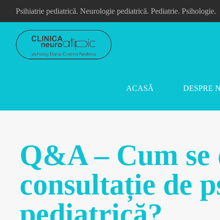
Psihiatrie pediatrică. Neurologie pediatrică. Pediatrie. Psihologie.
ACASĂ
DESPRE 
Q&A – Cum se d
consultație de p
pediatrică?