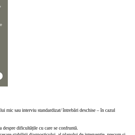
ului mic sau interviu standardizat/ întrebări deschise – în cazul
ta despre dificultățile cu care se confruntă.
esare stabilirii diagnosticului, al planului de intervenție, precum și