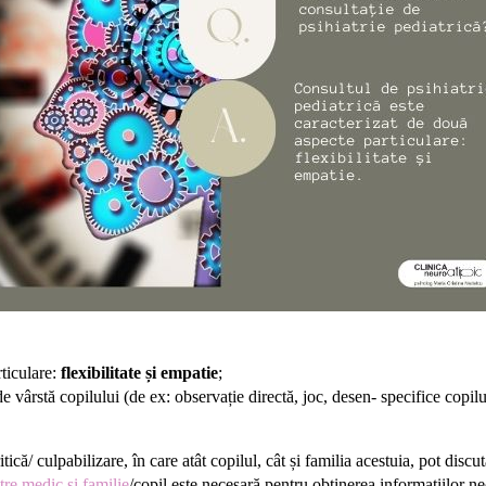
rticulare:
flexibilitate și empatie
;
de vârstă copilului (de ex: observație directă, joc, desen- specifice copil
ică/ culpabilizare, în care atât copilul, cât și familia acestuia, pot discu
tre medic și familie
/copil este necesară pentru obținerea informațiilor nec