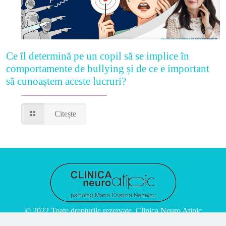
Ce îl determină pe un copil să se implice în
comportamente de bullying și de ce e important
să cunoaștem aceste lucruri?
Citește
© 2022 Toate drepturile rezervate. Clinica Neuro Atipic