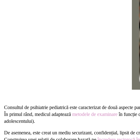
Consultul de psihiatrie pediatrică este caracterizat de două aspecte pa
În primul rând, medicul adaptează
metodele de examinare
în funcție 
adolescentului).
De asemenea, este creat un mediu securizant, confidențial, lipsit de crit
Construirea unei relații de colaborare bazată pe
încredere reciprocă în