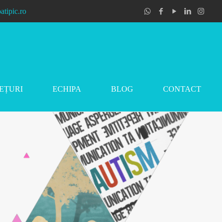
atipic.ro
EȚURI
ECHIPA
BLOG
CONTACT