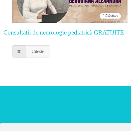
Consultatii de neurologie pediatrică GRATUITE
Citește