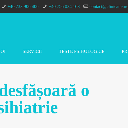
+40 733 906 406
+40 756 034 168
contact@clinicaneuro
NOI
SERVICII
TESTE PSIHOLOGICE
PR
esfășoară o
sihiatrie