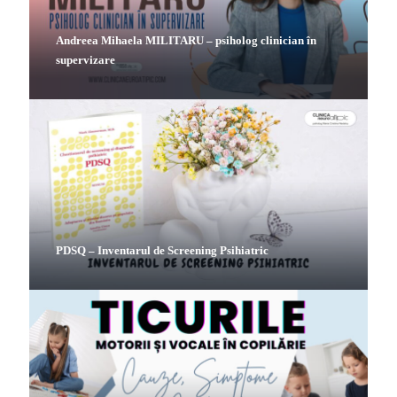
Andreea Mihaela MILITARU – psiholog clinician în
supervizare
PDSQ – Inventarul de Screening Psihiatric