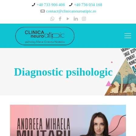
+40 733 906 406
+40 756 034 168
contact@clinicaneuroatipic.ro
Diagnostic psihologic