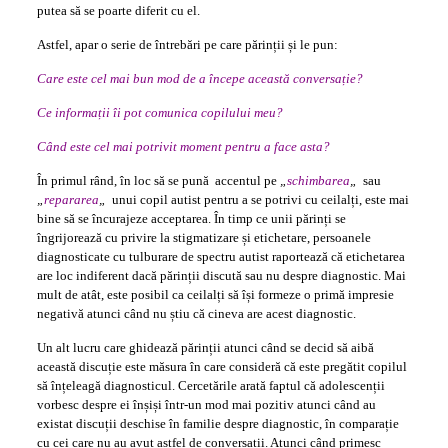
putea să se poarte diferit cu el.
Astfel, apar o serie de întrebări pe care părinții și le pun:
Care este cel mai bun mod de a începe această conversație?
Ce informații îi pot comunica copilului meu?
Când este cel mai potrivit moment pentru a face asta?
În primul rând, în loc să se pună accentul pe
„
schimbarea
„
sau
„
repararea
„
unui copil autist pentru a se potrivi cu ceilalți, este mai
bine să se încurajeze acceptarea. În timp ce unii părinți se
îngrijorează cu privire la stigmatizare și etichetare, persoanele
diagnosticate cu tulburare de spectru autist raportează că etichetarea
are loc indiferent dacă părinții discută sau nu despre diagnostic. Mai
mult de atât, este posibil ca ceilalți să își formeze o primă impresie
negativă atunci când nu știu că cineva are acest diagnostic.
Un alt lucru care ghidează părinții atunci când se decid să aibă
această discuție este măsura în care consideră că este pregătit copilul
să înțeleagă diagnosticul. Cercetările arată faptul că adolescenții
vorbesc despre ei înșiși într-un mod mai pozitiv atunci când au
existat discuții deschise în familie despre diagnostic, în comparație
cu cei care nu au avut astfel de conversații. Atunci când primesc