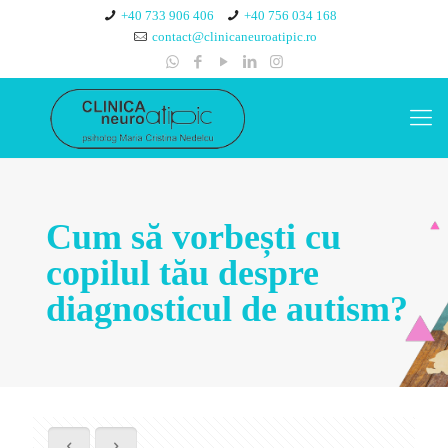
+40 733 906 406
+40 756 034 168
contact@clinicaneuroatipic.ro
Cum să vorbești cu
copilul tău despre
diagnosticul de autism?