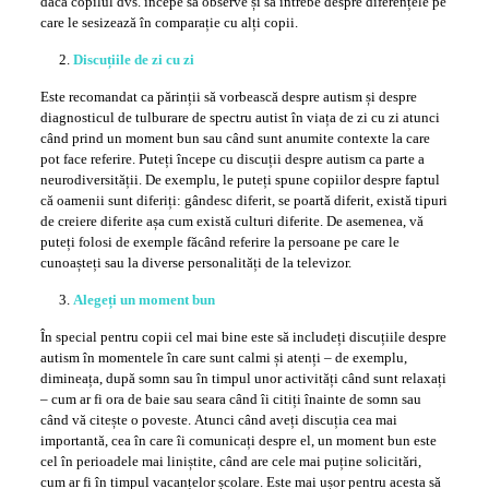
dacă copilul dvs. începe să observe și să întrebe despre diferențele pe
care le sesizează în comparație cu alți copii.
Discuțiile de zi cu zi
Este recomandat ca părinții să vorbească despre autism și despre
diagnosticul de tulburare de spectru autist în viața de zi cu zi atunci
când prind un moment bun sau când sunt anumite contexte la care
pot face referire. Puteți începe cu discuții despre autism ca parte a
neurodiversității. De exemplu, le puteți spune copiilor despre faptul
că oamenii sunt diferiți: gândesc diferit, se poartă diferit, există tipuri
de creiere diferite așa cum există culturi diferite. De asemenea, vă
puteți folosi de exemple făcând referire la persoane pe care le
cunoașteți sau la diverse personalități de la televizor.
Alegeți un moment bun
În special pentru copii cel mai bine este să includeți discuțiile despre
autism în momentele în care sunt calmi și atenți – de exemplu,
dimineața, după somn sau în timpul unor activități când sunt relaxați
– cum ar fi ora de baie sau seara când îi citiți înainte de somn sau
când vă citește o poveste. Atunci când aveți discuția cea mai
importantă, cea în care îi comunicați despre el, un moment bun este
cel în perioadele mai liniștite, când are cele mai puține solicitări,
cum ar fi în timpul vacanțelor școlare. Este mai ușor pentru acesta să