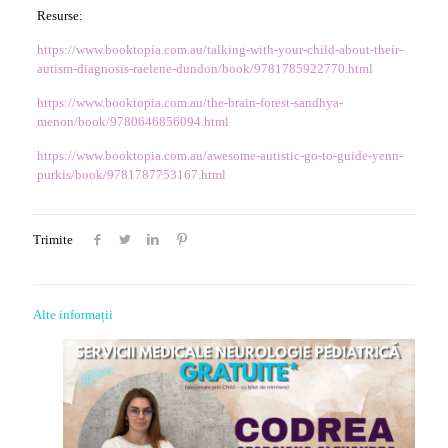
Resurse:
https://www.booktopia.com.au/talking-with-your-child-about-their-
autism-diagnosis-raelene-dundon/book/9781785922770.html
https://www.booktopia.com.au/the-brain-forest-sandhya-
menon/book/9780646856094.html
https://www.booktopia.com.au/awesome-autistic-go-to-guide-yenn-
purkis/book/9781787753167.html
Trimite
Alte informații