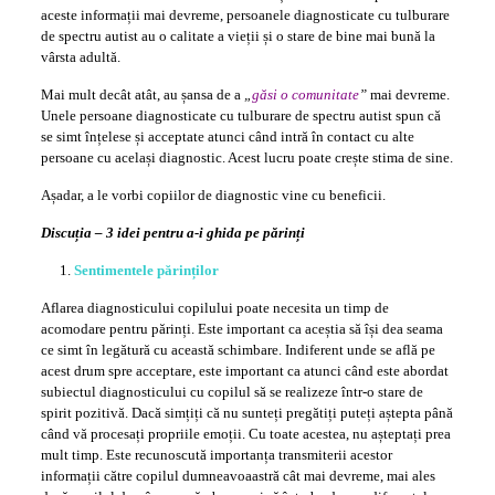
aceste informații mai devreme, persoanele diagnosticate cu tulburare
de spectru autist au o calitate a vieții și o stare de bine mai bună la
vârsta adultă.
Mai mult decât atât, au șansa de a
„
găsi o comunitate
”
mai devreme.
Unele persoane diagnosticate cu tulburare de spectru autist spun că
se simt înțelese și acceptate atunci când intră în contact cu alte
persoane cu același diagnostic. Acest lucru poate crește stima de sine.
Așadar, a le vorbi copiilor de diagnostic vine cu beneficii.
Discuția – 3 idei pentru a-i ghida pe părinți
Sentimentele părinților
Aflarea diagnosticului copilului poate necesita un timp de
acomodare pentru părinți. Este important ca aceștia să își dea seama
ce simt în legătură cu această schimbare. Indiferent unde se află pe
acest drum spre acceptare, este important ca atunci când este abordat
subiectul diagnosticului cu copilul să se realizeze într-o stare de
spirit pozitivă. Dacă simțiți că nu sunteți pregătiți puteți aștepta până
când vă procesați propriile emoții. Cu toate acestea, nu așteptați prea
mult timp. Este recunoscută importanța transmiterii acestor
informații către copilul dumneavoaastră cât mai devreme, mai ales