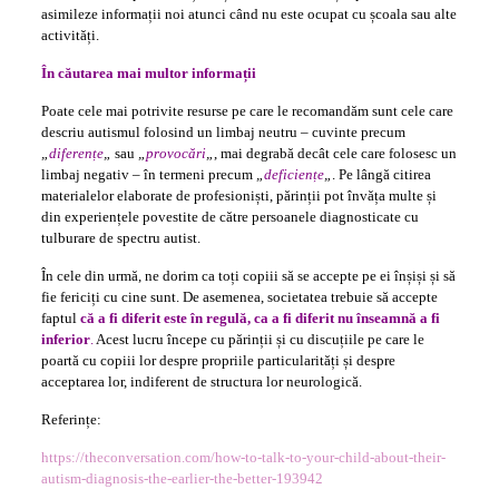
asimileze informații noi atunci când nu este ocupat cu școala sau alte
activități.
În căutarea mai multor informații
Poate cele mai potrivite resurse pe care le recomandăm sunt cele care
descriu autismul folosind un limbaj neutru – cuvinte precum
„
diferențe
„
sau
„
provocări
„
, mai degrabă decât cele care folosesc un
limbaj negativ – în termeni precum
„
deficiențe
„
. Pe lângă citirea
materialelor elaborate de profesioniști, părinții pot învăța multe și
din experiențele povestite de către persoanele diagnosticate cu
tulburare de spectru autist.
În cele din urmă, ne dorim ca toți copiii să se accepte pe ei înșiși și să
fie fericiți cu cine sunt. De asemenea, societatea trebuie să accepte
faptul
că a fi diferit este în regulă, ca a fi diferit nu înseamnă a fi
inferior
.
Acest lucru începe cu părinții și cu discuțiile pe care le
poartă cu copiii lor despre propriile particularități și despre
acceptarea lor, indiferent de structura lor neurologică.
Referințe:
https://theconversation.com/how-to-talk-to-your-child-about-their-
autism-diagnosis-the-earlier-the-better-193942