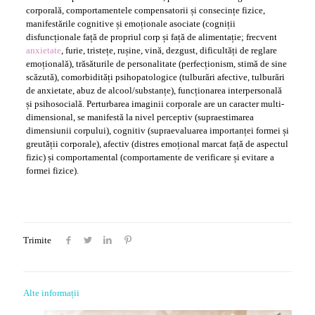
corporală, comportamentele compensatorii și consecințe fizice,
manifestările cognitive și emoționale asociate (cogniții
disfuncționale față de propriul corp și față de alimentație; frecvent
anxietate
, furie, tristețe, rușine, vină, dezgust, dificultăți de reglare
emoțională), trăsăturile de personalitate (perfecționism, stimă de sine
scăzută), comorbidități psihopatologice (tulburări afective, tulburări
de anxietate, abuz de alcool/substanțe), funcționarea interpersonală
și psihosocială. Perturbarea imaginii corporale are un caracter multi-
dimensional, se manifestă la nivel perceptiv (supraestimarea
dimensiunii corpului), cognitiv (supraevaluarea importanței formei și
greutății corporale), afectiv (distres emoțional marcat față de aspectul
fizic) și comportamental (comportamente de verificare și evitare a
formei fizice).
Trimite
Alte informații