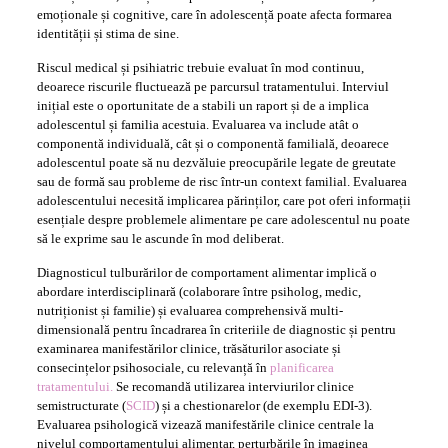
emoționale și cognitive, care în adolescență poate afecta formarea
identității și stima de sine.
Riscul medical și psihiatric trebuie evaluat în mod continuu,
deoarece riscurile fluctuează pe parcursul tratamentului. Interviul
inițial este o oportunitate de a stabili un raport și de a implica
adolescentul și familia acestuia. Evaluarea va include atât o
componentă individuală, cât și o componentă familială, deoarece
adolescentul poate să nu dezvăluie preocupările legate de greutate
sau de formă sau probleme de risc într-un context familial. Evaluarea
adolescentului necesită implicarea părinților, care pot oferi informații
esențiale despre problemele alimentare pe care adolescentul nu poate
să le exprime sau le ascunde în mod deliberat.
Diagnosticul tulburărilor de comportament alimentar implică o
abordare interdisciplinară (colaborare între psiholog, medic,
nutriționist și familie) și evaluarea comprehensivă multi-
dimensională pentru încadrarea în criteriile de diagnostic și pentru
examinarea manifestărilor clinice, trăsăturilor asociate și
consecințelor psihosociale, cu relevanță în
planificarea
tratamentului.
Se recomandă utilizarea interviurilor clinice
semistructurate (
SCID
) și a chestionarelor (de exemplu EDI-3).
Evaluarea psihologică vizează manifestările clinice centrale la
nivelul comportamentului alimentar, perturbările în imaginea