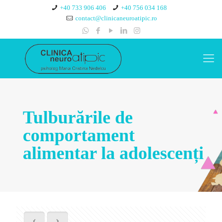
+40 733 906 406
+40 756 034 168
contact@clinicaneuroatipic.ro
Tulburările de
comportament
alimentar la adolescenți